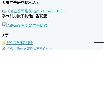
万维广告研究院出品：
《创业公司增长指南 - Growth 101》
字节引力旗下其他广告联盟：
AdWork 泛文娱广告网络
关于
我们的故事和理念
广告主为什么要投放万维广告？
流量主为什么要加入万维广告？
条款
退款政策
广告规范
隐私和条款
支持
帮助文档
联系我们/反馈建议