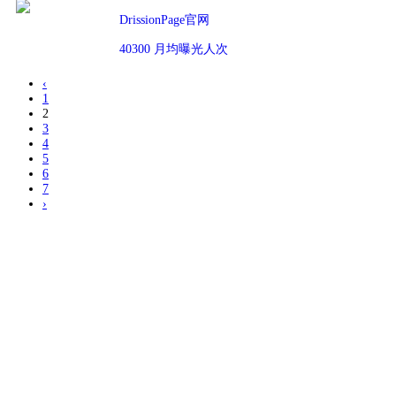
DrissionPage官网
40300 月均曝光人次
‹
1
2
3
4
5
6
7
›