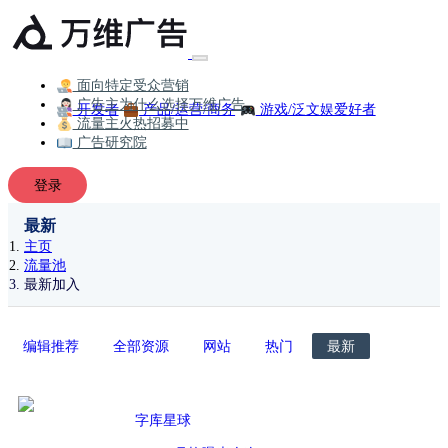
面向特定受众营销
广告主为什么选择万维广告
开发者
产品/运营/商务
游戏/泛文娱爱好者
流量主火热招募中
广告研究院
登录
最新
主页
流量池
最新加入
编辑推荐
全部资源
网站
热门
最新
字库星球