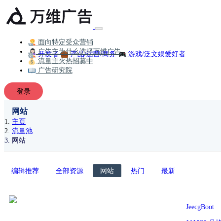
面向特定受众营销
广告主为什么选择万维广告
开发者
产品/运营/商务
游戏/泛文娱爱好者
流量主火热招募中
广告研究院
登录
网站
主页
流量池
网站
编辑推荐
全部资源
网站
热门
最新
JeecgBoot