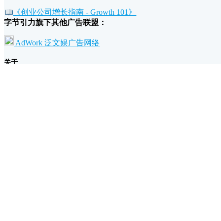
《创业公司增长指南 - Growth 101》
字节引力旗下其他广告联盟：
AdWork 泛文娱广告网络
关于
我们的故事和理念
广告主为什么要投放万维广告？
流量主为什么要加入万维广告？
条款
退款政策
广告规范
隐私和条款
支持
帮助文档
联系我们/反馈建议
UTM 网址构建工具