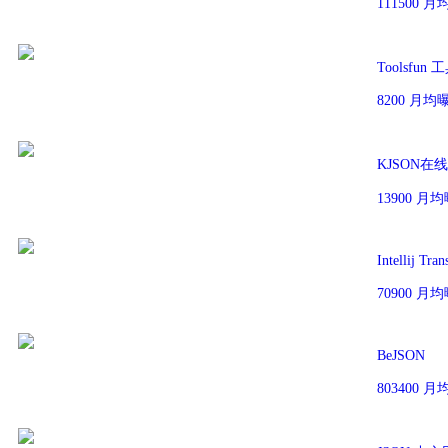
111500 
Toolsfun
8200 月
KJSON在
13900 
Intellij Tran
70900 
BeJSON
803400 