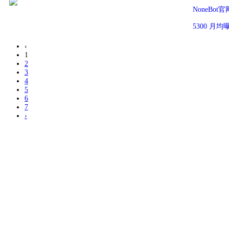
NoneBot官
5300 月
‹
1
2
3
4
5
6
7
›