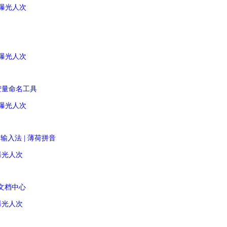
月均曝光人次
月均曝光人次
码变量命名工具
月均曝光人次
me 输入法 | 薄荷拼音
均曝光人次
xt文档中心
均曝光人次