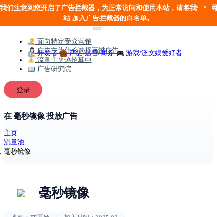
×
我们注意到您开启了广告拦截器，为正常访问和使用本站，请将我们的网
站
加入广告拦截器的白名单
。
面向特定受众营销
广告主为什么选择万维广告
开发者
产品/运营/商务
游戏/泛文娱爱好者
流量主火热招募中
广告研究院
登录
在 毫秒镜像 投放广告
主页
流量池
毫秒镜像
毫秒镜像