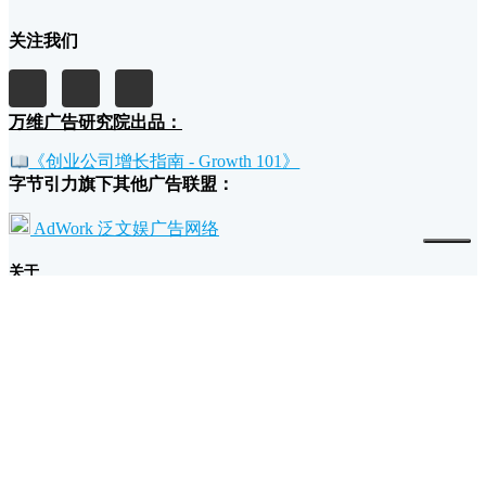
关注我们
万维广告研究院出品：
《创业公司增长指南 - Growth 101》
字节引力旗下其他广告联盟：
AdWork 泛文娱广告网络
关于
我们的故事和理念
广告主为什么要投放万维广告？
流量主为什么要加入万维广告？
条款
退款政策
广告规范
隐私和条款