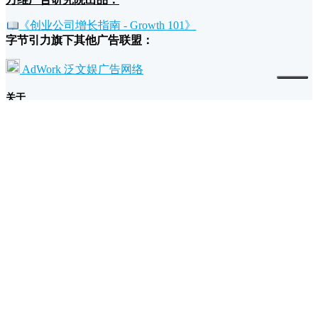
《创业公司增长指南 - Growth 101》
字节引力旗下其他广告联盟：
AdWork 泛文娱广告网络
关于
我们的故事和理念
广告主为什么要投放万维广告？
流量主为什么要加入万维广告？
条款
退款政策
广告规范
隐私和条款
支持
帮助文档
联系我们/反馈建议
UTM 网址构建工具