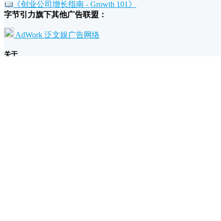
《创业公司增长指南 - Growth 101》
字节引力旗下其他广告联盟：
AdWork 泛文娱广告网络
关于
我们的故事和理念
广告主为什么要投放万维广告？
流量主为什么要加入万维广告？
条款
退款政策
广告规范
隐私和条款
支持
帮助文档
联系我们/反馈建议
UTM 网址构建工具
广告