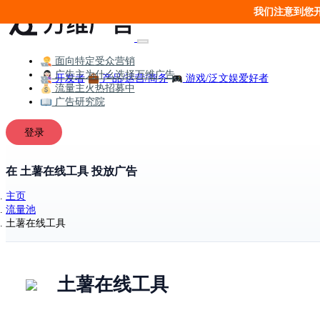
我们注意到您
面向特定受众营销
广告主为什么选择万维广告
开发者
产品/运营/商务
游戏/泛文娱爱好者
流量主火热招募中
广告研究院
登录
在 土薯在线工具 投放广告
主页
流量池
土薯在线工具
土薯在线工具