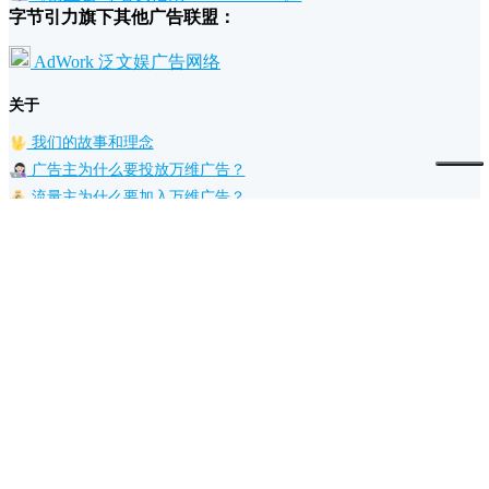
字节引力旗下其他广告联盟：
AdWork 泛文娱广告网络
关于
我们的故事和理念
广告主为什么要投放万维广告？
流量主为什么要加入万维广告？
条款
退款政策
广告规范
隐私和条款
支持
帮助文档
联系我们/反馈建议
UTM 网址构建工具
广告