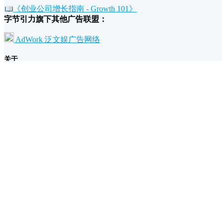
《创业公司增长指南 - Growth 101》
字节引力旗下其他广告联盟：
AdWork 泛文娱广告网络
关于
我们的故事和理念
广告主为什么要投放万维广告？
流量主为什么要加入万维广告？
条款
退款政策
广告规范
隐私和条款
支持
帮助文档
联系我们/反馈建议
UTM 网址构建工具
广告