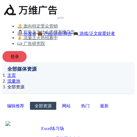
面向特定受众营销
广告主为什么选择万维广告
开发者
产品/运营/商务
游戏/泛文娱爱好者
流量主火热招募中
广告研究院
登录
全部媒体资源
主页
流量池
全部资源
编辑推荐
全部资源
网站
热门
最新
Excel练习场