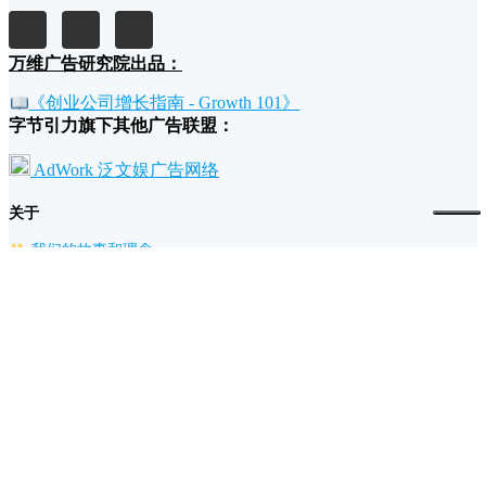
万维广告研究院出品：
《创业公司增长指南 - Growth 101》
字节引力旗下其他广告联盟：
AdWork 泛文娱广告网络
关于
我们的故事和理念
广告主为什么要投放万维广告？
流量主为什么要加入万维广告？
条款
退款政策
广告规范
隐私和条款
支持
帮助文档