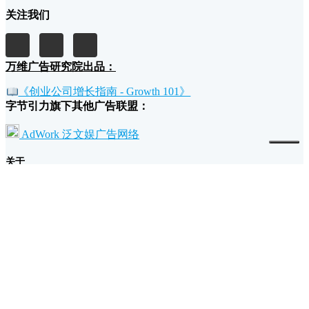
关注我们
万维广告研究院出品：
《创业公司增长指南 - Growth 101》
字节引力旗下其他广告联盟：
AdWork 泛文娱广告网络
关于
我们的故事和理念
广告主为什么要投放万维广告？
流量主为什么要加入万维广告？
条款
退款政策
广告规范
隐私和条款