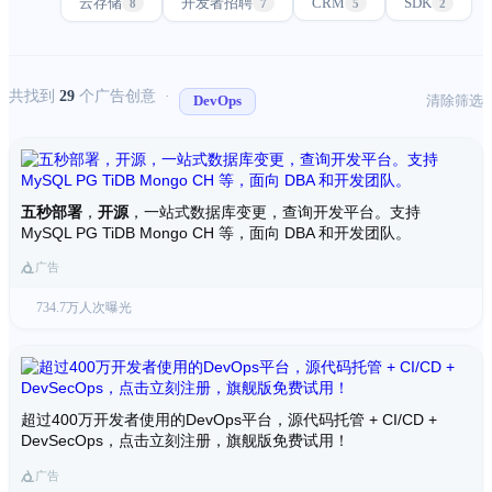
云存储
开发者招聘
CRM
SDK
8
7
5
2
共找到
29
个广告创意 ·
清除筛选
DevOps
五秒部署
，
开源
，一站式数据库变更，查询开发平台。支持
MySQL PG TiDB Mongo CH 等，面向 DBA 和开发团队。
广告
734.7万人次曝光
超过400万开发者使用的DevOps平台，源代码托管 + CI/CD +
DevSecOps，点击立刻注册，旗舰版免费试用！
广告