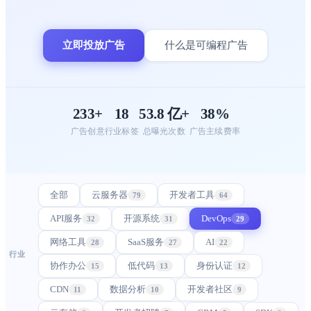
立即投放广告
什么是可编程广告
233+
18
53.8 亿+
38%
广告创意
行业标签
总曝光次数
广告主续费率
全部
云服务器
开发者工具
79
64
API服务
开源系统
DevOps
32
31
29
网络工具
SaaS服务
AI
28
27
22
行业
协作办公
低代码
身份认证
15
13
12
CDN
数据分析
开发者社区
11
10
9