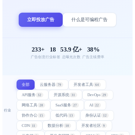
立即投放广告
什么是可编程广告
233+
18
53.9 亿+
38%
广告创意
行业标签
总曝光次数
广告主续费率
全部
云服务器
开发者工具
79
64
API服务
开源系统
DevOps
32
31
29
网络工具
SaaS服务
AI
28
27
22
行业
协作办公
低代码
身份认证
15
13
12
CDN
数据分析
开发者社区
11
10
9