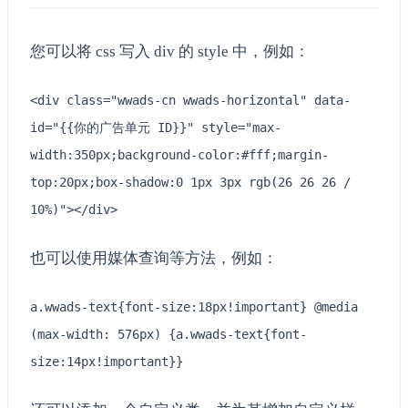
您可以将 css 写入 div 的 style 中，例如：
<div class="wwads-cn wwads-horizontal" data-
id="{{你的广告单元 ID}}" style="max-
width:350px;background-color:#fff;margin-
top:20px;box-shadow:0 1px 3px rgb(26 26 26 /
10%)"></div>
也可以使用媒体查询等方法，例如：
a.wwads-text{font-size:18px!important} @media
(max-width: 576px) {a.wwads-text{font-
size:14px!important}}